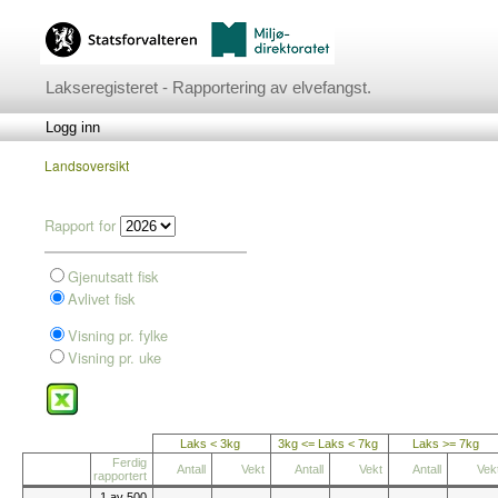
Lakseregisteret - Rapportering av elvefangst.
Logg inn
Landsoversikt
Rapport for
Gjenutsatt fisk
Avlivet fisk
Visning pr. fylke
Visning pr. uke
Laks < 3kg
3kg <= Laks < 7kg
Laks >= 7kg
Ferdig
Antall
Vekt
Antall
Vekt
Antall
Vek
rapportert
1 av 500