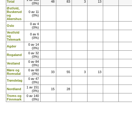
Total
48
83
3
13
(0%)
Østfold,
Buskerud
0 av 11
og
(0%)
Akershus
0 av 4
Oslo
(0%)
Vestfold
0 av 6
og
(0%)
Telemark
0 av 14
Agder
(0%)
0 av 32
Rogaland
(0%)
0 av 84
Vestland
(0%)
Møre og
0 av 60
33
55
3
13
Romsdal
(0%)
0 av 47
Trøndelag
(0%)
1 av 151
Nordland
15
28
(0%)
Troms og
0 av 140
Finnmark
(0%)